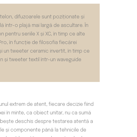
stelon, difuzoarele sunt poziționate și
ă într-o plajă mai largă de ascultare. În
pentru seriile X și XC, în timp ce alte
o, în funcție de filosofia fiecărei
 un tweeter ceramic invertit, în timp ce
 și tweeter textil într-un waveguide
nul extrem de atent, fiecare decizie fiind
xei în minte, ca obiect unitar, nu ca sumă
bește deschis despre testarea atentă a
iale și componente până la tehnicile de