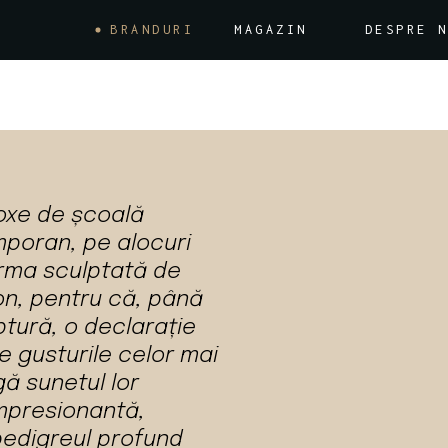
BRANDURI
MAGAZIN
DESPRE 
The Bespoke Audio Company
Estelon
Revox
oxe de școală
Advance Paris
poran, pe alocuri
Quadraspire
forma sculptată de
on, pentru că, până
Tara Labs
ptură, o declarație
Faber’s Cabels
e gusturile celor mai
Transrotor
ngă sunetul lor
impresionantă,
Albedo
pedigreul profund