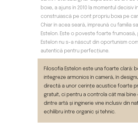
boxe, a ajuns în 2010 la momentul decisiv î
construiască pe cont propriu boxa pe care
Chiar în acea seară, împreună cu familia s
Estelon. Este o poveste foarte frumoasă,
Estelon nu s-a născut din oportunism come
autentică pentru perfecțiune.
Filosofia Estelon este una foarte clară:
integreze armonios în cameră, în designul i
directă a unor cerințe acustice foarte pre
gratuit, ci pentru a controla cât mai bine
dintre artă și inginerie vine inclusiv din
echilibru între organic și tehnic.