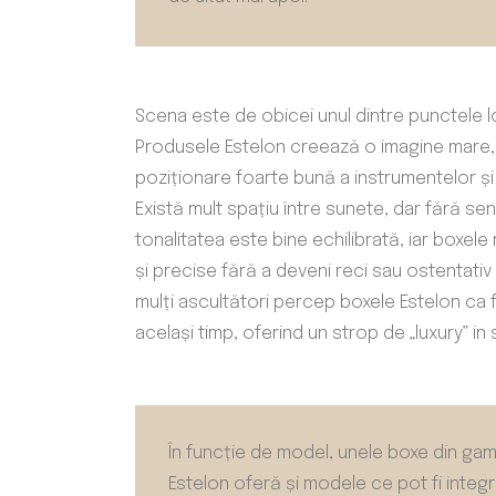
Scena este de obicei unul dintre punctele l
Produsele Estelon creează o imagine mare, 
poziționare foarte bună a instrumentelor și 
Există mult spațiu între sunete, dar fără senza
tonalitatea este bine echilibrată, iar boxel
și precise fără a deveni reci sau ostentativ
mulți ascultători percep boxele Estelon ca fi
același timp, oferind un strop de „luxury” in s
În funcție de model, unele boxe din gama
Estelon oferă și modele ce pot fi integr