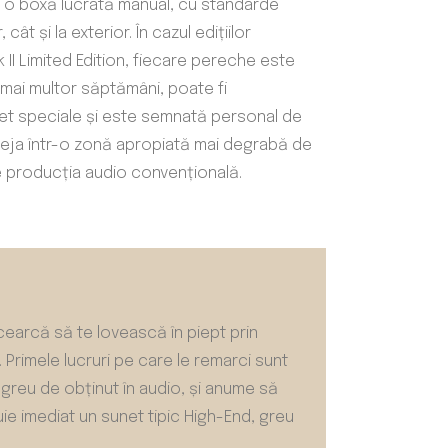
te o boxă lucrată manual, cu standarde
 cât și la exterior. În cazul edițiilor
II Limited Edition, fiecare pereche este
 mai multor săptămâni, poate fi
et speciale și este semnată personal de
m deja într-o zonă apropiată mai degrabă de
 producția audio convențională.
ncearcă să te lovească în piept prin
 Primele lucruri pe care le remarci sunt
 greu de obținut în audio, și anume să
ie imediat un sunet tipic High-End, greu