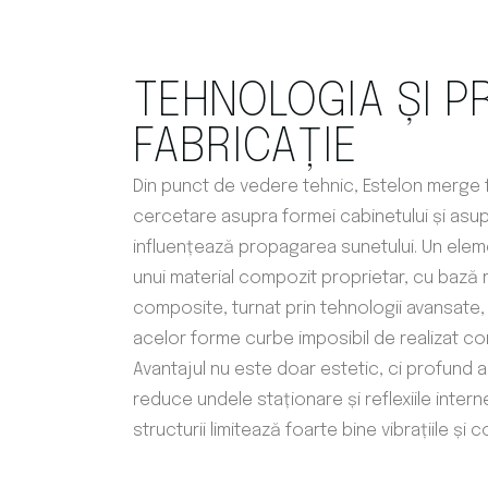
TEHNOLOGIA ȘI P
FABRICAȚIE
Din punct de vedere tehnic, Estelon merge 
cercetare asupra formei cabinetului și asu
influențează propagarea sunetului. Un eleme
unui material compozit proprietar, cu bază
composite, turnat prin tehnologii avansate
acelor forme curbe imposibil de realizat co
Avantajul nu este doar estetic, ci profund ac
reduce undele staționare și reflexiile interne,
structurii limitează foarte bine vibrațiile și c