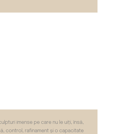
lpturi imense pe care nu le uiți, însă,
ță, control, rafinament și o capacitate