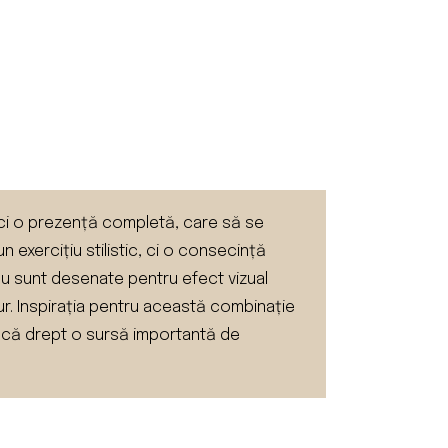
, ci o prezență completă, care să se
n exercițiu stilistic, ci o consecință
 nu sunt desenate pentru efect vizual
 jur. Inspirația pentru această combinație
 evocă drept o sursă importantă de