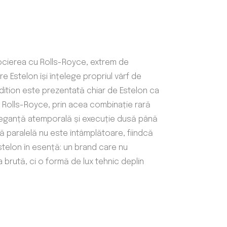
asocierea cu Rolls-Royce, extrem de
e Estelon își înțelege propriul vârf de
Edition este prezentată chiar de Estelon ca
a Rolls-Royce, prin acea combinație rară
eleganță atemporală și execuție dusă până
ă paralelă nu este întâmplătoare, fiindcă
telon în esență: un brand care nu
brută, ci o formă de lux tehnic deplin