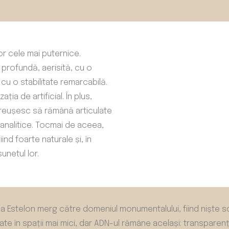
or cele mai puternice.
profundă, aerisită, cu o
cu o stabilitate remarcabilă.
ția de artificial. În plus,
e reușesc să rămână articulate
 analitice. Tocmai de aceea,
ind foarte naturale și, în
unetul lor.
 Estelon merg către domeniul monumentalului, fiind niște scu
ate în spații mai mici, dar ADN-ul rămâne același: transparen