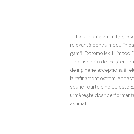
Tot aici merită amintită și 
relevantă pentru modul în car
gamă. Extreme Mk II Limited 
fiind inspirată de moștenire
de inginerie excepțională, 
la rafinament extrem. Aceast
spune foarte bine ce este Es
urmărește doar performanța 
asumat.