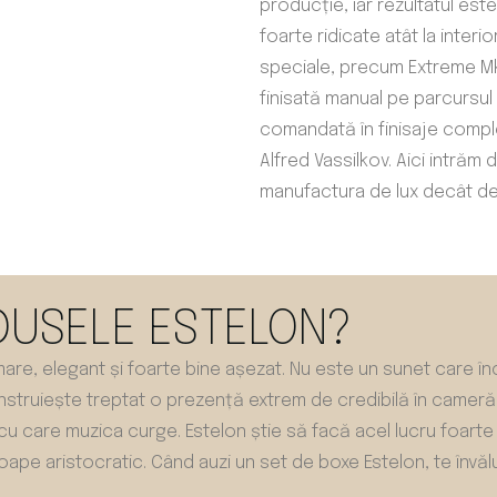
producție, iar rezultatul es
foarte ridicate atât la interior,
speciale, precum Extreme Mk 
finisată manual pe parcursul
comandată în finisaje compl
Alfred Vassilkov. Aici intră
manufactura de lux decât de
USELE ESTELON?
mare, elegant și foarte bine așezat. Nu este un sunet care î
nstruiește treptat o prezență extrem de credibilă în cameră.
 cu care muzica curge. Estelon știe să facă acel lucru foarte
ape aristocratic. Când auzi un set de boxe Estelon, te învălu