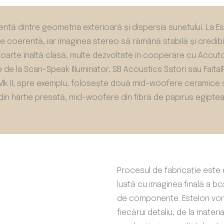
tentă dintre geometria exterioară și dispersia sunetului. La E
fie coerentă, iar imaginea stereo să rămână stabilă și credibil
oarte înaltă clasă, multe dezvoltate în cooperare cu Accuton 
de la Scan-Speak Illuminator, SB Acoustics Satori sau FaitalPr
 Mk II, spre exemplu, folosește două mid-woofere ceramice și
n hârtie presată, mid-woofere din fibră de papirus egiptean
Procesul de fabricație este u
luată cu imaginea finală a bo
de componente. Estelon vor
fiecărui detaliu, de la mater