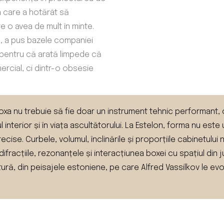
n care a hotărât să
 o avea de mult în minte.
a, a pus bazele companiei
 pentru că arată limpede că
rcial, ci dintr-o obsesie
 boxa nu trebuie să fie doar un instrument tehnic performant
nterior și în viața ascultătorului. La Estelon, forma nu este u
cise. Curbele, volumul, înclinările și proporțiile cabinetului
 difracțiile, rezonanțele și interacțiunea boxei cu spațiul din
 natură, din peisajele estoniene, pe care Alfred Vassilkov le