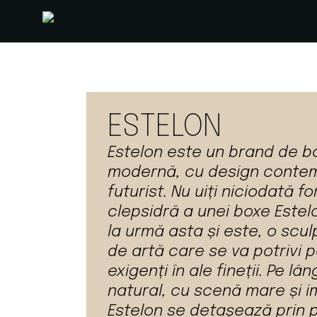
ESTELON
Estelon este un brand de b
modernă, cu design contem
futurist. Nu uiți niciodată 
clepsidră a unei boxe Estel
la urmă asta și este, o scul
de artă care se va potrivi p
exigenți în ale fineții. Pe lâ
natural, cu scenă mare și 
Estelon se detașează prin 