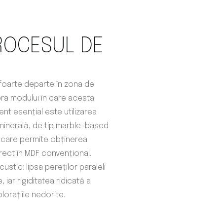
ROCESUL DE
foarte departe în zona de
pra modului în care acesta
nt esențial este utilizarea
 minerală, de tip marble-based
, care permite obținerea
rect în MDF convențional.
ustic: lipsa pereților paraleli
 iar rigiditatea ridicată a
olorațiile nedorite.