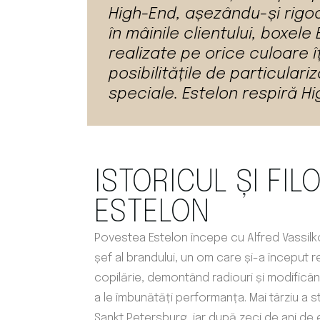
High-End, așezându-și rig
în mâinile clientului, boxele
realizate pe orice culoare îț
posibilitățile de particulari
speciale. Estelon respiră Hi
ISTORICUL ȘI FIL
ESTELON
Povestea Estelon începe cu Alfred Vassilkov
șef al brandului, un om care și-a început re
copilărie, demontând radiouri și modific
a le îmbunătăți performanța. Mai târziu a s
Sankt Petersburg, iar după zeci de ani de