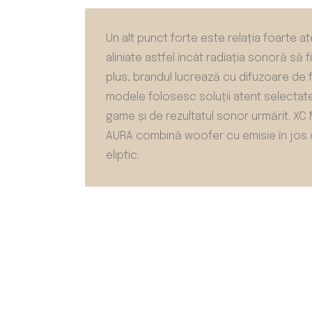
Un alt punct forte este relația foarte a
aliniate astfel încât radiația sonoră să 
plus, brandul lucrează cu difuzoare de f
modele folosesc soluții atent selectate 
game și de rezultatul sonor urmărit. XC
AURA combină woofer cu emisie în jos di
eliptic.