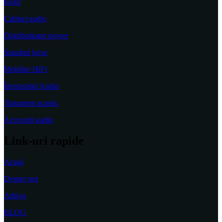
Boxe
Cabluri audio
Distribuitoare power
Standuri boxe
Mobilier HiFi
Înregistrări Audio
Tratament acustic
Accesorii audio
Link-uri rapide
Acasă
Despre noi
Arhiva
BLOG