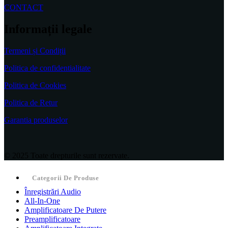
CONTACT
Informații legale
Termeni și Condiții
Politica de confidentialitate
Politica de Cookies
Politica de Retur
Garantia produselor
© 2025 Toate drepturile sunt rezervate.
Categorii De Produse
Înregistrări Audio
All-In-One
Amplificatoare De Putere
Preamplificatoare