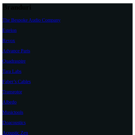
Branduri
The Bespoke Audio Company
Estelon
Revox
Advance Paris
Quadraspire
Tara Labs
Faber’s Cables
Transrotor
Albedo
Musictools
Doacoustics
Acoustic Zen