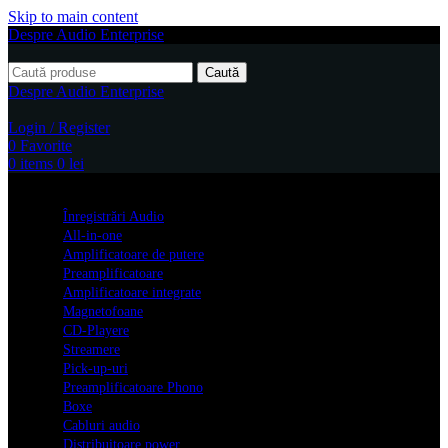
Skip to main content
Despre Audio Enterprise
Caută
Despre Audio Enterprise
Login / Register
0
Favorite
0
items
0
lei
Produse
Înregistrări Audio
All-in-one
Amplificatoare de putere
Preamplificatoare
Amplificatoare integrate
Magnetofoane
CD-Playere
Streamere
Pick-up-uri
Preamplificatoare Phono
Boxe
Cabluri audio
Distribuitoare power