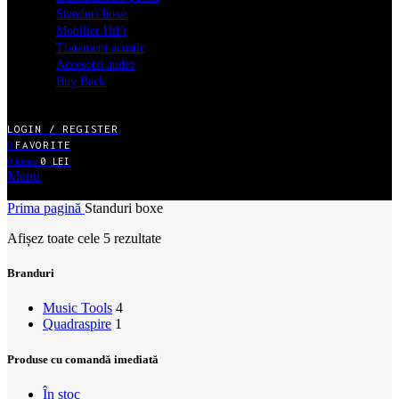
Standuri boxe
Mobilier HiFi
Tratament acustic
Accesorii audio
Buy Back
LOGIN / REGISTER
FAVORITE
0
0
items
0
LEI
Menu
MENIU MAGAZIN ONLINE
Prima pagină
Standuri boxe
Afișez toate cele 5 rezultate
Branduri
Music Tools
4
Quadraspire
1
Produse cu comandă imediată
În stoc