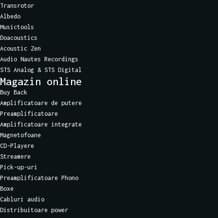
Transrotor
Albedo
Musictools
Doacoustics
Acoustic Zen
Audio Nautes Recordings
STS Analog & STS Digital
Magazin online
Buy Back
Amplificatoare de putere
Preamplificatoare
Amplificatoare integrate
Magnetofoane
CD-Playere
Streamere
Pick-up-uri
Preamplificatoare Phono
Boxe
Cabluri audio
Distribuitoare power