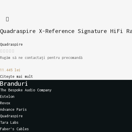
Quadraspire X-Reference Signature HiFi R
Quadraspire
Rugăm să ne contactați pentru precomandă
11.445
lei
Citește mai mult
Branduri
The Bespoke Audio Company
Estelon
Revox
Advance Paris
Quadraspire
Tara Labs
Faber’s Cables