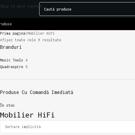
Skip to main content
roduse
Prima pagină
Mobilier HiFi
Afișez toate cele 9 rezultate
Branduri
Music Tools
4
Quadraspire
5
Produse Cu Comandă Imediată
În stoc
Mobilier HiFi