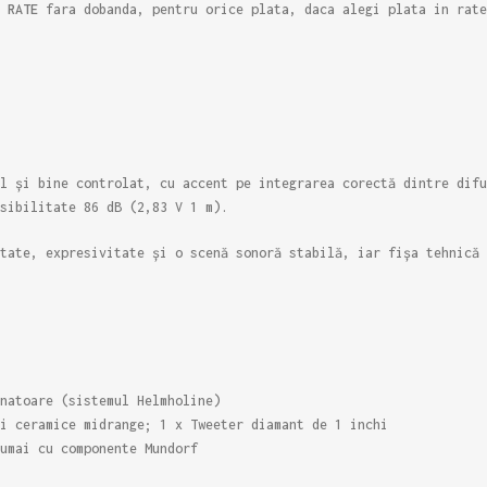
e
RATE
fara dobanda, pentru orice plata, daca alegi plata in rate
l și bine controlat, cu accent pe integrarea corectă dintre difu
sibilitate 86 dB (2,83 V 1 m).
tate, expresivitate și o scenă sonoră stabilă, iar fișa tehnică 
natoare (sistemul Helmholine)
i ceramice midrange; 1 x Tweeter diamant de 1 inchi
umai cu componente Mundorf