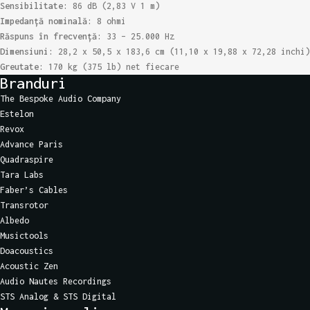
Sensibilitate:
86 dB (2,83 V 1 m)
Impedanță nominală:
8 ohmi
Răspuns în frecvență:
33 – 25.000 Hz
Dimensiuni:
28,2 x 50,5 x 183,6 cm (11,10 x 19,88 x 72,28 inchi)
Greutate:
170 kg (375 lb) net fiecare
Branduri
The Bespoke Audio Company
Estelon
Revox
Advance Paris
Quadraspire
Tara Labs
Faber’s Cables
Transrotor
Albedo
Musictools
Doacoustics
Acoustic Zen
Audio Nautes Recordings
STS Analog & STS Digital