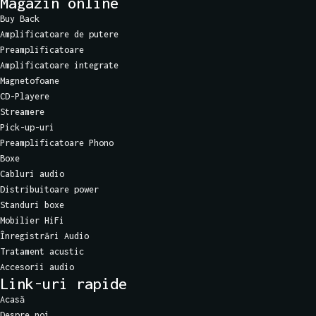
Magazin online
Buy Back
Amplificatoare de putere
Preamplificatoare
Amplificatoare integrate
Magnetofoane
CD-Playere
Streamere
Pick-up-uri
Preamplificatoare Phono
Boxe
Cabluri audio
Distribuitoare power
Standuri boxe
Mobilier HiFi
Înregistrări Audio
Tratament acustic
Accesorii audio
Link-uri rapide
Acasă
Despre noi