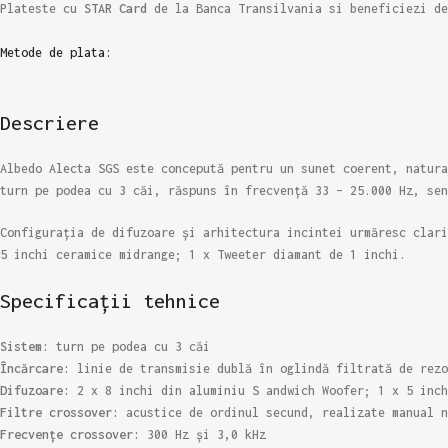
Plateste cu
STAR Card
de la Banca Transilvania si beneficiezi d
Metode de plata:
Descriere
Albedo Alecta SGS este concepută pentru un sunet coerent, natura
turn pe podea cu 3 căi, răspuns în frecvență 33 – 25.000 Hz, sen
Configurația de difuzoare și arhitectura incintei urmăresc clari
5 inchi ceramice midrange; 1 x Tweeter diamant de 1 inchi.
Specificații tehnice
Sistem:
turn pe podea cu 3 căi
Încărcare:
linie de transmisie dublă în oglindă filtrată de rezo
Difuzoare:
2 x 8 inchi din aluminiu S andwich Woofer; 1 x 5 inch
Filtre crossover:
acustice de ordinul secund, realizate manual n
Frecvențe crossover:
300 Hz și 3,0 kHz