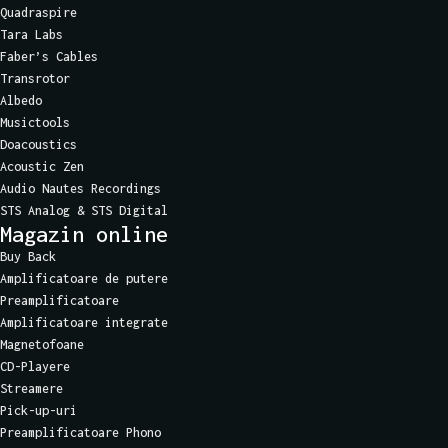
Quadraspire
Tara Labs
Faber’s Cables
Transrotor
Albedo
Musictools
Doacoustics
Acoustic Zen
Audio Nautes Recordings
STS Analog & STS Digital
Magazin online
Buy Back
Amplificatoare de putere
Preamplificatoare
Amplificatoare integrate
Magnetofoane
CD-Playere
Streamere
Pick-up-uri
Preamplificatoare Phono