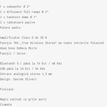
1 x subwoofer Ø 2”
2 x difuzoare full-range Ø 2”
2 x tweetere dome Ø 1”
2 x radiatoare pasive
Putere audio:
Amplificator Class D de 55 W
Funcție TWS „True Wireless Stereo” pe toate intrările folosind
două boxe DoDeca Micro
Funcții / Surse:
Bluetooth 5.1 până la 16 bit / 48 kHz
USB până la 24 bit / 96 kHz
Intrare analogică stereo 3,5 mm
Design: Davide Oliveri
Finisaje:
Negru satinat cu grile aurii
Cromate