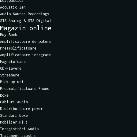
Doacoustics
Acoustic Zen
Audio Nautes Recordings
STS Analog & STS Digital
Magazin online
Buy Back
Amplificatoare de putere
Preamplificatoare
Amplificatoare integrate
Magnetofoane
CD-Playere
Streamere
Pick-up-uri
Preamplificatoare Phono
Boxe
Cabluri audio
Distribuitoare power
Standuri boxe
Mobilier HiFi
Înregistrări Audio
Tratament acustic