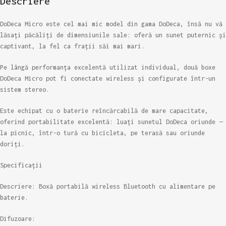
Descriere
DoDeca Micro este cel mai mic model din gama DoDeca, însă nu vă
lăsați păcăliți de dimensiunile sale: oferă un sunet puternic și
captivant, la fel ca frații săi mai mari.
Pe lângă performanța excelentă utilizat individual, două boxe
DoDeca Micro pot fi conectate wireless și configurate într-un
sistem stereo.
Este echipat cu o baterie reîncărcabilă de mare capacitate,
oferind portabilitate excelentă: luați sunetul DoDeca oriunde —
la picnic, într-o tură cu bicicleta, pe terasă sau oriunde
doriți.
Specificații
Descriere: Boxă portabilă wireless Bluetooth cu alimentare pe
baterie.
Difuzoare: