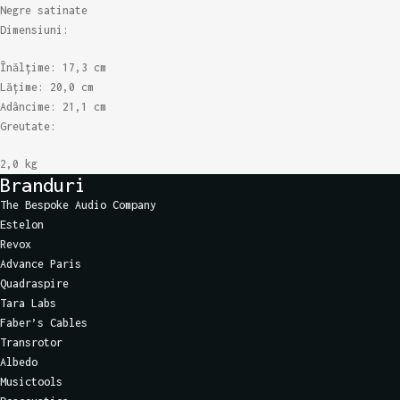
Negre satinate
Dimensiuni:
Înălțime: 17,3 cm
Lățime: 20,0 cm
Adâncime: 21,1 cm
Greutate:
2,0 kg
Branduri
The Bespoke Audio Company
Estelon
Revox
Advance Paris
Quadraspire
Tara Labs
Faber’s Cables
Transrotor
Albedo
Musictools