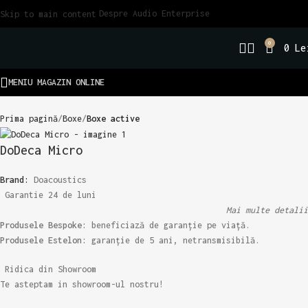
Despre Audio Enterprise
Skip to main content
0
0
Le
MENIU MAGAZIN ONLINE
Prima pagină
Boxe
Boxe active
DoDeca Micro
Brand:
Doacoustics
Garantie 24 de luni
Mai multe detalii
Produsele Bespoke:
beneficiază de garanție pe viață.
Produsele Estelon:
garanție de 5 ani, netransmisibilă.
Ridica din Showroom
Te asteptam in showroom-ul nostru!