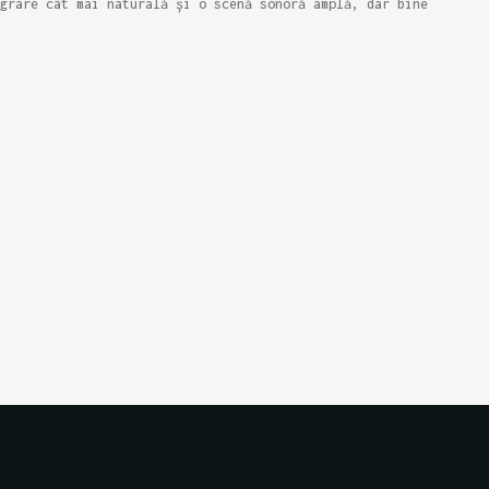
grare cât mai naturală și o scenă sonoră amplă, dar bine