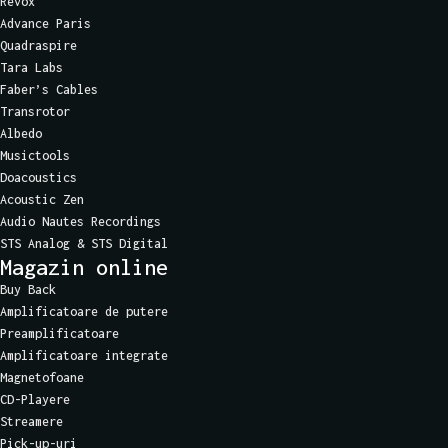
Revox
Advance Paris
Quadraspire
Tara Labs
Faber’s Cables
Transrotor
Albedo
Musictools
Doacoustics
Acoustic Zen
Audio Nautes Recordings
STS Analog & STS Digital
Magazin online
Buy Back
Amplificatoare de putere
Preamplificatoare
Amplificatoare integrate
Magnetofoane
CD-Playere
Streamere
Pick-up-uri