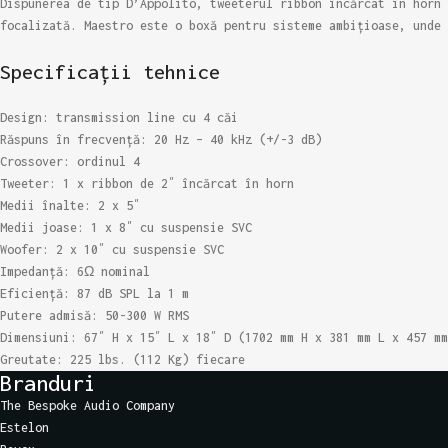
Dispunerea de tip D’Appolito, tweeterul ribbon încărcat în horn 
focalizată. Maestro este o boxă pentru sisteme ambițioase, unde 
Specificații tehnice
Design: transmission line cu 4 căi
Răspuns în frecvență: 20 Hz – 40 kHz (+/-3 dB)
Crossover: ordinul 4
Tweeter: 1 x ribbon de 2″ încărcat în horn
Medii înalte: 2 x 5″
Medii joase: 1 x 8″ cu suspensie SVC
Woofer: 2 x 10″ cu suspensie SVC
Impedanță: 6Ω nominal
Eficiență: 87 dB SPL la 1 m
Putere admisă: 50-300 W RMS
Dimensiuni: 67″ H x 15″ L x 18″ D (1702 mm H x 381 mm L x 457 mm
Greutate: 225 lbs. (112 Kg) fiecare
Branduri
The Bespoke Audio Company
Estelon