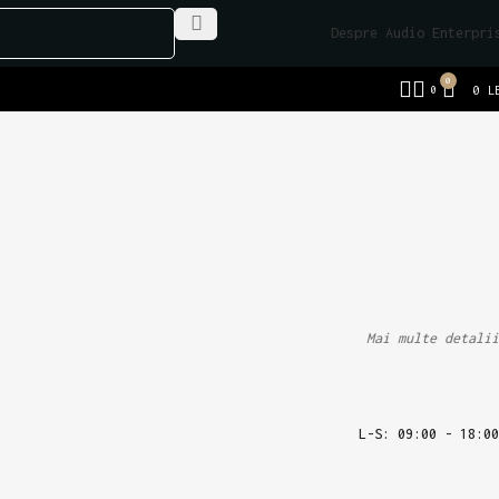
Despre Audio Enterpri
0
0
0
L
Mai multe detalii
L-S: 09:00 - 18:00