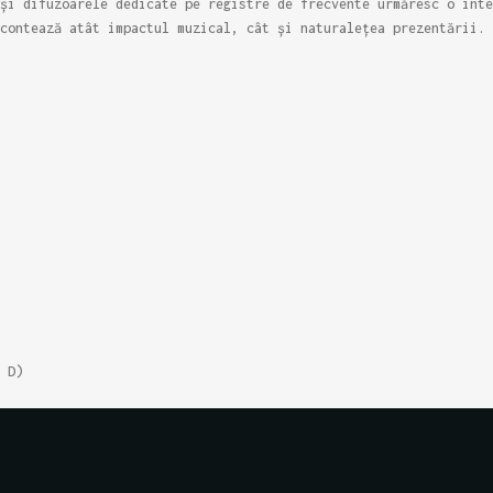
și difuzoarele dedicate pe registre de frecvente urmăresc o inte
contează atât impactul muzical, cât și naturalețea prezentării.
 D)