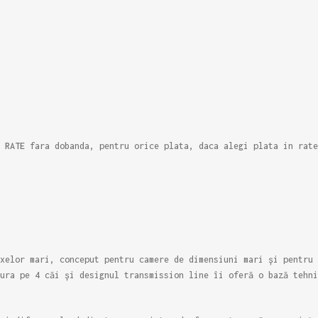
e
RATE
fara dobanda, pentru orice plata, daca alegi plata in rate
xelor mari, conceput pentru camere de dimensiuni mari și pentru 
tura pe 4 căi și designul transmission line îi oferă o bază tehn