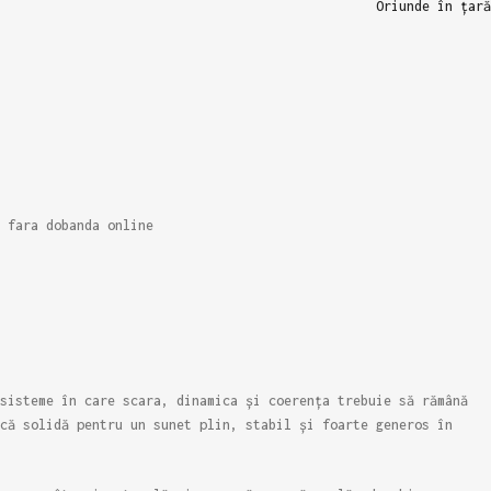
Oriunde în țară
 fara dobanda online
sisteme în care scara, dinamica și coerența trebuie să rămână
ică solidă pentru un sunet plin, stabil și foarte generos în