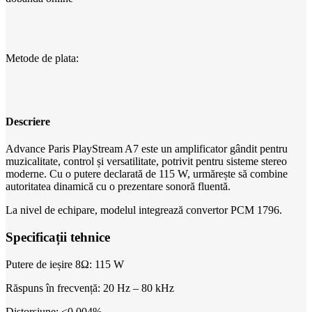
Metode de plata:
Descriere
Advance Paris PlayStream A7 este un amplificator gândit pentru
muzicalitate, control și versatilitate, potrivit pentru sisteme stereo
moderne. Cu o putere declarată de 115 W, urmărește să combine
autoritatea dinamică cu o prezentare sonoră fluentă.
La nivel de echipare, modelul integrează convertor PCM 1796.
Specificații tehnice
Putere de ieșire 8Ω: 115 W
Răspuns în frecvență: 20 Hz – 80 kHz
Distorsiune: <0,004%