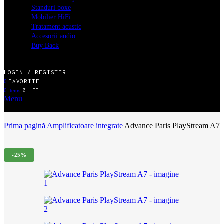
Standuri boxe
Mobilier HiFi
Tratament acustic
Accesorii audio
Buy Back
LOGIN / REGISTER
FAVORITE
0
0
items
0
LEI
Menu
MENIU MAGAZIN ONLINE
Prima pagină
Amplificatoare integrate
Advance Paris PlayStream A7
-25%