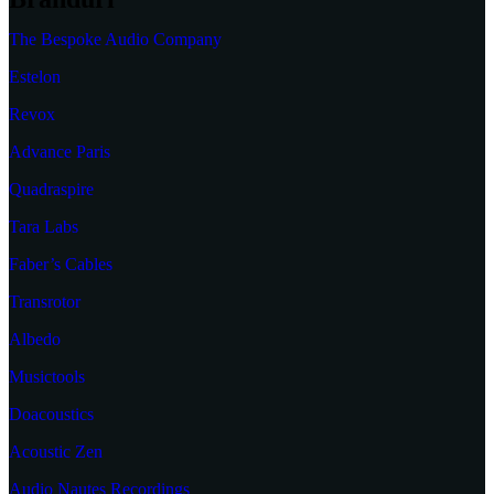
The Bespoke Audio Company
Estelon
Revox
Advance Paris
Quadraspire
Tara Labs
Faber’s Cables
Transrotor
Albedo
Musictools
Doacoustics
Acoustic Zen
Audio Nautes Recordings