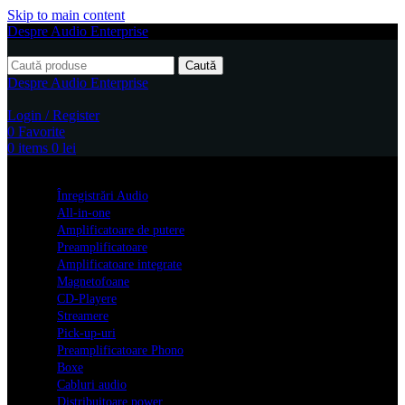
Skip to main content
Despre Audio Enterprise
Caută
Despre Audio Enterprise
Login / Register
0
Favorite
0
items
0
lei
Produse
Înregistrări Audio
All-in-one
Amplificatoare de putere
Preamplificatoare
Amplificatoare integrate
Magnetofoane
CD-Playere
Streamere
Pick-up-uri
Preamplificatoare Phono
Boxe
Cabluri audio
Distribuitoare power