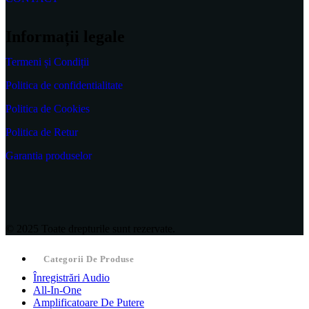
Informații legale
Termeni și Condiții
Politica de confidentialitate
Politica de Cookies
Politica de Retur
Garantia produselor
© 2025 Toate drepturile sunt rezervate.
Categorii De Produse
Înregistrări Audio
All-In-One
Amplificatoare De Putere