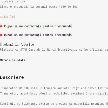
Livrare rapida
Livrare gratuită, la comenzi peste 1000 de lei
3.430
lei
Rugăm să ne contactați pentru precomandă
Rugăm să ne contactați pentru precomandă
Adaugă la favorite
Plateste cu
STAR Card
de la Banca Transilvania si beneficiezi d
Metode de plata:
Descriere
Transrotor RB 330 este un tonearm audiofil high-end dezvoltat pe
Transrotor, acest braț oferă un echilibru excelent între rigidit
Construit cu toleranțe extrem de precise și materiale premium, R