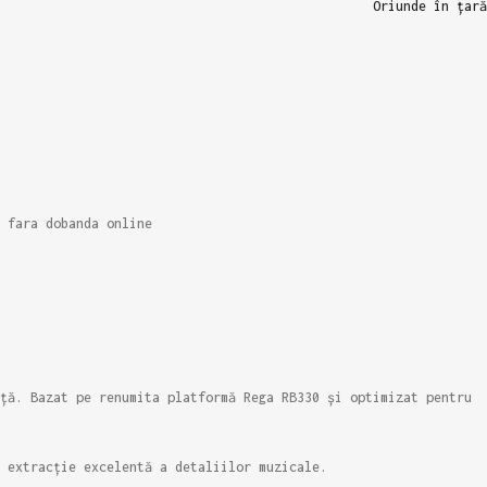
Oriunde în țară
 fara dobanda online
ță. Bazat pe renumita platformă Rega RB330 și optimizat pentru
 extracție excelentă a detaliilor muzicale.