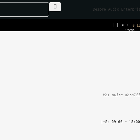
Despre Audio Enterpri
0
0
0
L
items
Mai multe detalii
L-S: 09:00 - 18:00