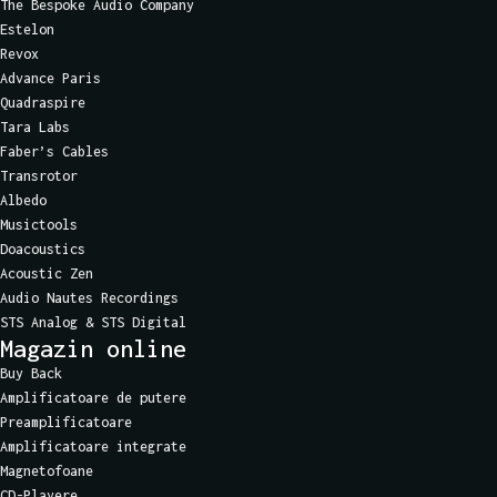
The Bespoke Audio Company
Estelon
Revox
Advance Paris
Quadraspire
Tara Labs
Faber’s Cables
Transrotor
Albedo
Musictools
Doacoustics
Acoustic Zen
Audio Nautes Recordings
STS Analog & STS Digital
Magazin online
Buy Back
Amplificatoare de putere
Preamplificatoare
Amplificatoare integrate
Magnetofoane
CD-Playere