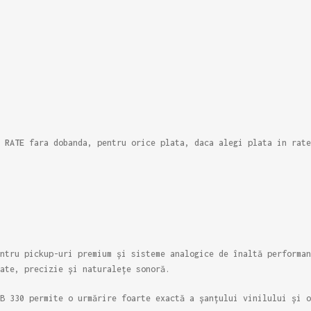
e
RATE
fara dobanda, pentru orice plata, daca alegi plata in rate
ntru pickup-uri premium și sisteme analogice de înaltă performan
ate, precizie și naturalețe sonoră.
B 330 permite o urmărire foarte exactă a șanțului vinilului și o