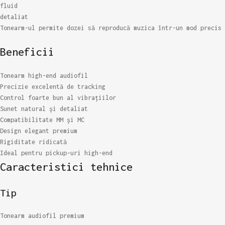
fluid
detaliat
Tonearm-ul permite dozei să reproducă muzica într-un mod precis 
Beneficii
Tonearm high-end audiofil
Precizie excelentă de tracking
Control foarte bun al vibrațiilor
Sunet natural și detaliat
Compatibilitate MM și MC
Design elegant premium
Rigiditate ridicată
Ideal pentru pickup-uri high-end
Caracteristici tehnice
Tip
Tonearm audiofil premium