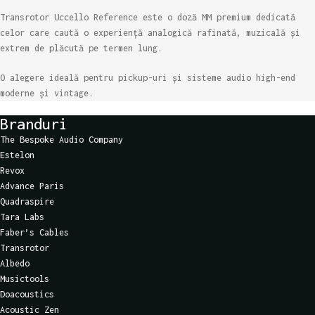
Transrotor Uccello Reference este o doză MM premium dedicată
celor care caută o experiență analogică rafinată, muzicală și
extrem de plăcută pe termen lung.
O alegere ideală pentru pickup-uri și sisteme audio high-end
moderne și vintage.
Branduri
The Bespoke Audio Company
Estelon
Revox
Advance Paris
Quadraspire
Tara Labs
Faber’s Cables
Transrotor
Albedo
Musictools
Doacoustics
Acoustic Zen