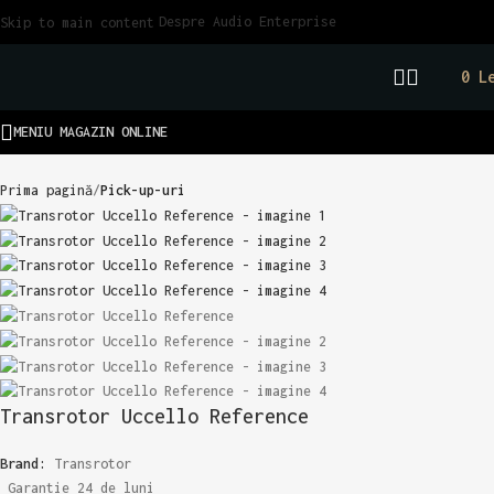
Despre Audio Enterprise
Skip to main content
0
L
MENIU MAGAZIN ONLINE
Prima pagină
Pick-up-uri
Transrotor Uccello Reference
Brand:
Transrotor
Garantie 24 de luni