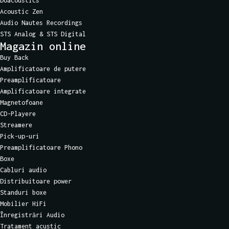
Doacoustics
Acoustic Zen
Audio Nautes Recordings
STS Analog & STS Digital
Magazin online
Buy Back
Amplificatoare de putere
Preamplificatoare
Amplificatoare integrate
Magnetofoane
CD-Playere
Streamere
Pick-up-uri
Preamplificatoare Phono
Boxe
Cabluri audio
Distribuitoare power
Standuri boxe
Mobilier HiFi
Înregistrări Audio
Tratament acustic