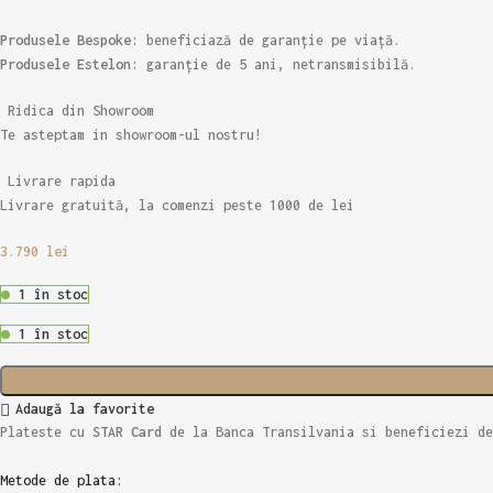
Produsele Bespoke:
beneficiază de garanție pe viață.
Produsele Estelon:
garanție de 5 ani, netransmisibilă.
Ridica din Showroom
Te asteptam in showroom-ul nostru!
Livrare rapida
Livrare gratuită, la comenzi peste 1000 de lei
3.790
lei
1 în stoc
1 în stoc
Adaugă la favorite
Plateste cu
STAR Card
de la Banca Transilvania si beneficiezi d
Metode de plata: