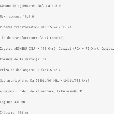
Consum de așteptare: Inf. La 0,5 W
Max. consum: 16,1 W
Puterea transformatorului: 15 VA / 25 VA
Tip de transformator: (2 x) toroidal
Ieșiri: AES/EBU (XLR – 110 Ohm), Coaxial (RCA – 75 Ohm), Optical
Comandă de la distanță: da
Priză de declanșare: 1 (IN) 5-12 V
Suprasantionare: Da (24bit/96 kHz – 24bit/192 kHz)
Accesorii: cablu de alimentare, telecomandă IR
Lățime: 431 mm
Înălțime: 109 mm