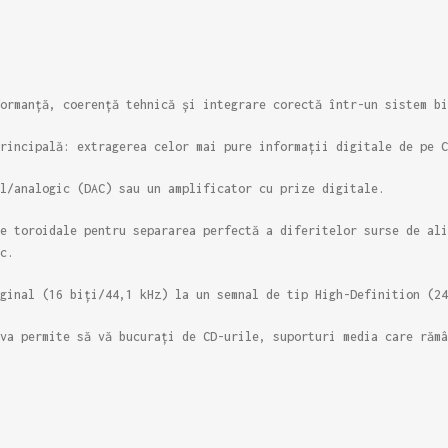
ormanță, coerență tehnică și integrare corectă într-un sistem bi
rincipală: extragerea celor mai pure informații digitale de pe C
l/analogic (DAC) sau un amplificator cu prize digitale.
e toroidale pentru separarea perfectă a diferitelor surse de ali
c.
ginal (16 biți/44,1 kHz) la un semnal de tip High-Definition (24
va permite să vă bucurați de CD-urile, suporturi media care rămâ