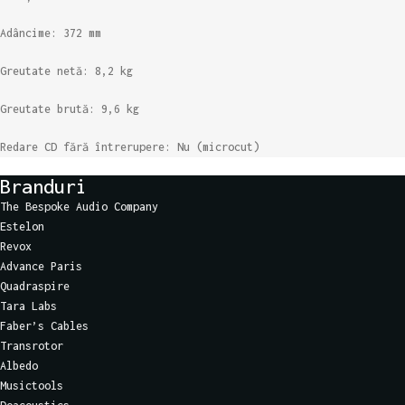
Adâncime: 372 mm
Greutate netă: 8,2 kg
Greutate brută: 9,6 kg
Redare CD fără întrerupere: Nu (microcut)
Branduri
The Bespoke Audio Company
Estelon
Revox
Advance Paris
Quadraspire
Tara Labs
Faber’s Cables
Transrotor
Albedo
Musictools