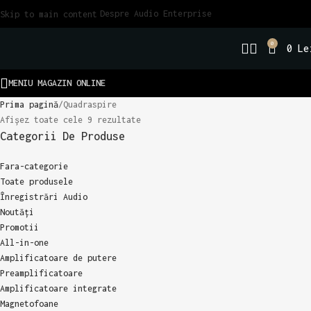
Despre Audio Enterprise
Skip to main content
0
0
Le
MENIU MAGAZIN ONLINE
Prima pagină
Quadraspire
Afișez toate cele 9 rezultate
Categorii De Produse
Fara-categorie
Toate produsele
Înregistrări Audio
Noutăți
Promotii
All-in-one
Amplificatoare de putere
Preamplificatoare
Amplificatoare integrate
Magnetofoane