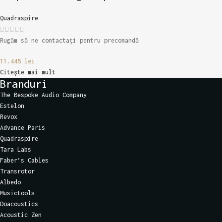
Quadraspire
Rugăm să ne contactați pentru precomandă
11.445
lei
Citește mai mult
Branduri
The Bespoke Audio Company
Estelon
Revox
Advance Paris
Quadraspire
Tara Labs
Faber’s Cables
Transrotor
Albedo
Musictools
Doacoustics
Acoustic Zen