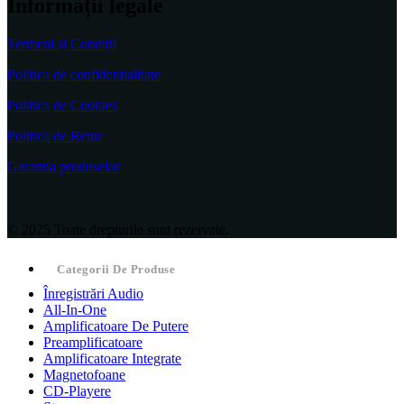
Informații legale
Termeni și Condiții
Politica de confidentialitate
Politica de Cookies
Politica de Retur
Garantia produselor
© 2025 Toate drepturile sunt rezervate.
Categorii De Produse
Înregistrări Audio
All-In-One
Amplificatoare De Putere
Preamplificatoare
Amplificatoare Integrate
Magnetofoane
CD-Playere