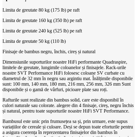
Limita de greutate 80 kg (175 lb) pe raft
Limita de greutate 160 kg (350 lb) pe raft
Limita de greutate 240 kg (525 lb) pe raft
Limita de greutate 50 kg (110 lb)
Finisaje de bambus negru, închis, cireș și natural
Dimensiunile suporturilor noastre HiFi performante Quadraspire,
limitele de greutate, lungimile coloanelor și finisajele. Rack-urile
noastre SVT Performance HiFi folosesc coloane SV curbate cu
diametrul de 32 mm în negru sau argintiu mat. Înălțimile disponibile
sunt: 100 mm, 140 mm, 180 mm, 216 mm, 256 mm, 326 mm Sunt
disponibile și o gamă de vârfuri, picioare plate sau roți.
Rafturile sunt realizate din bambus solid, care este disponibil în
culori naturale sau colorate. alegere din 4 finisaje, cireș, negru închis
și natural, pentru toate suporturile noastre HiFi SVT Performance.
Bambusul este unic prin frumusețea sa și, prin urmare, este supus
variațiilor de cereale și culoare. Deși se depun toate eforturile pentru
a asigura coerența în reprezentarea finisajelor din bambus în