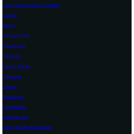
The Bespoke Audio Company
Estelon
Revox
Advance Paris
Quadraspire
Tara Labs
Faber’s Cables
Transrotor
Albedo
Musictools
Doacoustics
Acoustic Zen
Audio Nautes Recordings