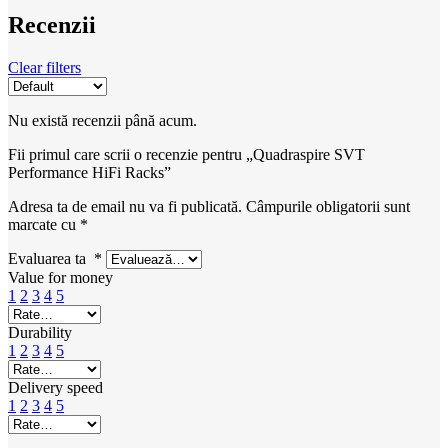
Recenzii
Clear filters
Nu există recenzii până acum.
Fii primul care scrii o recenzie pentru „Quadraspire SVT
Performance HiFi Racks”
Adresa ta de email nu va fi publicată.
Câmpurile obligatorii sunt
marcate cu
*
Evaluarea ta
*
Value for money
1
2
3
4
5
Durability
1
2
3
4
5
Delivery speed
1
2
3
4
5