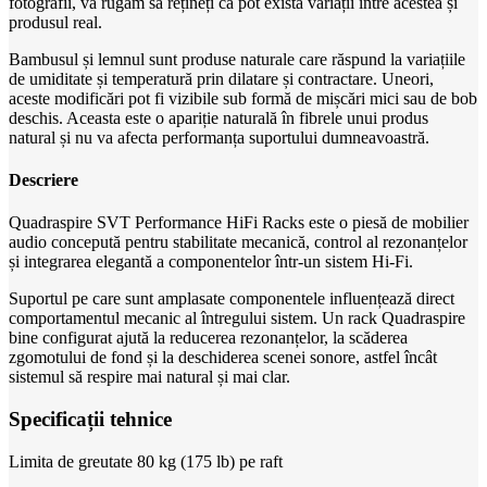
fotografii, vă rugăm să rețineți că pot exista variații între acestea și
produsul real.
Bambusul și lemnul sunt produse naturale care răspund la variațiile
de umiditate și temperatură prin dilatare și contractare. Uneori,
aceste modificări pot fi vizibile sub formă de mișcări mici sau de bob
deschis. Aceasta este o apariție naturală în fibrele unui produs
natural și nu va afecta performanța suportului dumneavoastră.
Descriere
Quadraspire SVT Performance HiFi Racks este o piesă de mobilier
audio concepută pentru stabilitate mecanică, control al rezonanțelor
și integrarea elegantă a componentelor într-un sistem Hi‑Fi.
Suportul pe care sunt amplasate componentele influențează direct
comportamentul mecanic al întregului sistem. Un rack Quadraspire
bine configurat ajută la reducerea rezonanțelor, la scăderea
zgomotului de fond și la deschiderea scenei sonore, astfel încât
sistemul să respire mai natural și mai clar.
Specificații tehnice
Limita de greutate 80 kg (175 lb) pe raft