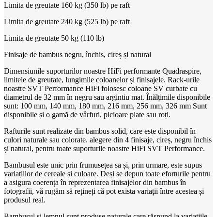
Limita de greutate 160 kg (350 lb) pe raft
Limita de greutate 240 kg (525 lb) pe raft
Limita de greutate 50 kg (110 lb)
Finisaje de bambus negru, închis, cireș și natural
Dimensiunile suporturilor noastre HiFi performante Quadraspire,
limitele de greutate, lungimile coloanelor și finisajele. Rack-urile
noastre SVT Performance HiFi folosesc coloane SV curbate cu
diametrul de 32 mm în negru sau argintiu mat. Înălțimile disponibile
sunt: 100 mm, 140 mm, 180 mm, 216 mm, 256 mm, 326 mm Sunt
disponibile și o gamă de vârfuri, picioare plate sau roți.
Rafturile sunt realizate din bambus solid, care este disponibil în
culori naturale sau colorate. alegere din 4 finisaje, cireș, negru închis
și natural, pentru toate suporturile noastre HiFi SVT Performance.
Bambusul este unic prin frumusețea sa și, prin urmare, este supus
variațiilor de cereale și culoare. Deși se depun toate eforturile pentru
a asigura coerența în reprezentarea finisajelor din bambus în
fotografii, vă rugăm să rețineți că pot exista variații între acestea și
produsul real.
Bambusul și lemnul sunt produse naturale care răspund la variațiile