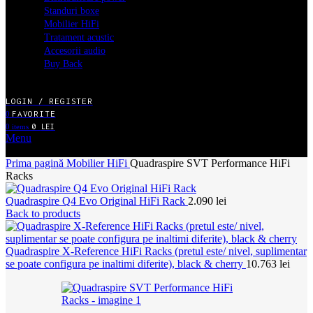
Standuri boxe
Mobilier HiFi
Tratament acustic
Accesorii audio
Buy Back
LOGIN / REGISTER
FAVORITE
0
0
items
0
LEI
Menu
MENIU MAGAZIN ONLINE
Prima pagină
Mobilier HiFi
Quadraspire SVT Performance HiFi
Racks
Quadraspire Q4 Evo Original HiFi Rack
2.090
lei
Back to products
Quadraspire X-Reference HiFi Racks (pretul este/ nivel, suplimentar
se poate configura pe inaltimi diferite), black & cherry
10.763
lei