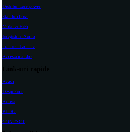
Distribuitoare power
Standuri boxe
Mobilier HiFi
Înregistrări Audio
Tratament acustic
Accesorii audio
Link-uri rapide
Acasă
Despre noi
Arhiva
BLOG
CONTACT