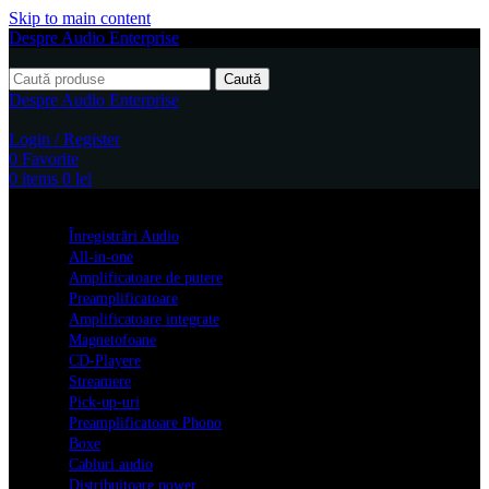
Skip to main content
Despre Audio Enterprise
Caută
Despre Audio Enterprise
Login / Register
0
Favorite
0
items
0
lei
Produse
Înregistrări Audio
All-in-one
Amplificatoare de putere
Preamplificatoare
Amplificatoare integrate
Magnetofoane
CD-Playere
Streamere
Pick-up-uri
Preamplificatoare Phono
Boxe
Cabluri audio
Distribuitoare power