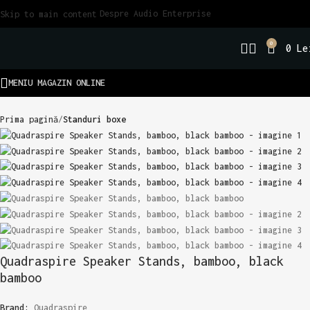
Despre Audio Enterprise
Skip to main content
0
0
Le
MENIU MAGAZIN ONLINE
Prima pagină
Standuri boxe
Quadraspire Speaker Stands, bamboo, black
bamboo
Brand:
Quadraspire