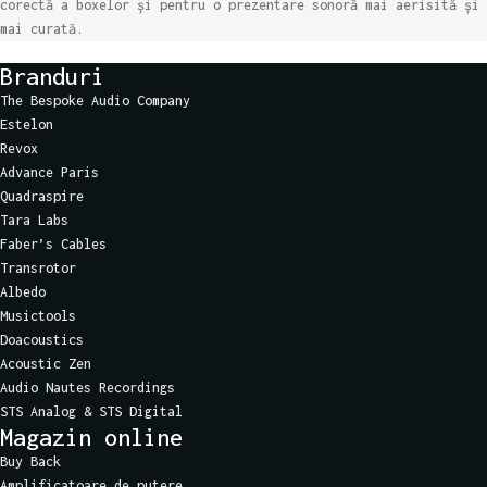
corectă a boxelor și pentru o prezentare sonoră mai aerisită și
mai curată.
Branduri
The Bespoke Audio Company
Estelon
Revox
Advance Paris
Quadraspire
Tara Labs
Faber’s Cables
Transrotor
Albedo
Musictools
Doacoustics
Acoustic Zen
Audio Nautes Recordings
STS Analog & STS Digital
Magazin online
Buy Back
Amplificatoare de putere