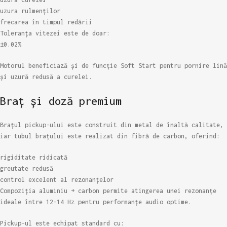
uzura rulmenților
frecarea în timpul redării
Toleranța vitezei este de doar:
±0.02%
Motorul beneficiază și de funcție Soft Start pentru pornire lină
și uzură redusă a curelei.
Braț și doză premium
Brațul pickup-ului este construit din metal de înaltă calitate,
iar tubul brațului este realizat din fibră de carbon, oferind:
rigiditate ridicată
greutate redusă
control excelent al rezonanțelor
Compoziția aluminiu + carbon permite atingerea unei rezonanțe
ideale între 12–14 Hz pentru performanțe audio optime.
Pickup-ul este echipat standard cu: