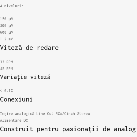
4 niveluri:
150 μV
300 μV
600 μV
1.2 mV
Viteză de redare
33 RPM
45 RPM
Variație viteză
< 0.1%
Conexiuni
Ieșire analogică Line Out RCA/Cinch Stereo
Alimentare DC
Construit pentru pasionații de analog