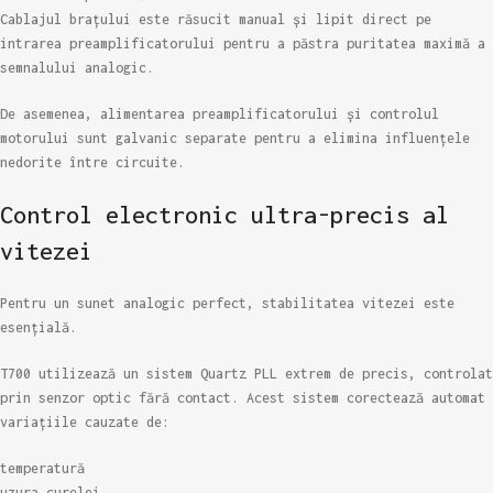
Cablajul brațului este răsucit manual și lipit direct pe
intrarea preamplificatorului pentru a păstra puritatea maximă a
semnalului analogic.
De asemenea, alimentarea preamplificatorului și controlul
motorului sunt galvanic separate pentru a elimina influențele
nedorite între circuite.
Control electronic ultra-precis al
vitezei
Pentru un sunet analogic perfect, stabilitatea vitezei este
esențială.
T700 utilizează un sistem Quartz PLL extrem de precis, controlat
prin senzor optic fără contact. Acest sistem corectează automat
variațiile cauzate de:
temperatură
uzura curelei