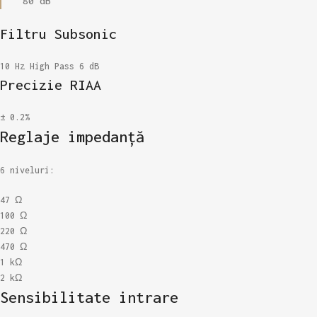
80 dB
Filtru Subsonic
10 Hz High Pass 6 dB
Precizie RIAA
± 0.2%
Reglaje impedanță
6 niveluri:
47 Ω
100 Ω
220 Ω
470 Ω
1 kΩ
2 kΩ
Sensibilitate intrare