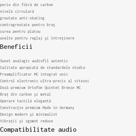
perie din fibră de carbon
nivelă circulară
greutate anti-skating
contragreutate pentru braț
curea pentru platou
unelte pentru reglaj și întreținere
Beneficii
Sunet analogic audiofil autentic
Calitate apropiată de standardele studio
Preamplificator MC integrat unic
Control electronic ultra-precis al vitezei
Doză premium Ortofon Quintet Bronze MC
Braț din carbon și metal
Operare tactilă elegantă
Construcție premium Made in Germany
Design modern și minimalist
Vibrații și zgomot reduse
Compatibilitate audio