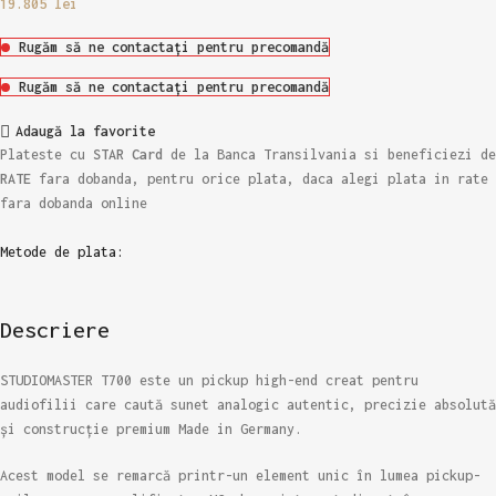
19.805
lei
Rugăm să ne contactați pentru precomandă
Rugăm să ne contactați pentru precomandă
Adaugă la favorite
Plateste cu
STAR Card
de la Banca Transilvania si beneficiezi de
RATE
fara dobanda, pentru orice plata, daca alegi plata in rate
fara dobanda online
Metode de plata:
Descriere
STUDIOMASTER T700 este un pickup high-end creat pentru
audiofilii care caută sunet analogic autentic, precizie absolută
și construcție premium Made in Germany.
Acest model se remarcă printr-un element unic în lumea pickup-