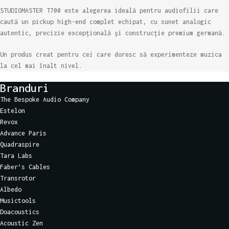
STUDIOMASTER T700 este alegerea ideală pentru audiofilii care
caută un pickup high-end complet echipat, cu sunet analogic
autentic, precizie excepțională și construcție premium germană.
Un produs creat pentru cei care doresc să experimenteze muzica
la cel mai înalt nivel.
Branduri
The Bespoke Audio Company
Estelon
Revox
Advance Paris
Quadraspire
Tara Labs
Faber’s Cables
Transrotor
Albedo
Musictools
Doacoustics
Acoustic Zen