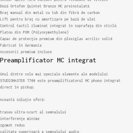
Doză Ortofon Quintet Bronze MC preinstalată
Braț manual din metal cu tub din fibră de carbon
Lift pentru braț cu amortizare pe bază de ulei
Control tactil iluminat integrat în suprafața din sticlă
Platou din POM (Polyoxymethylene)
Capac de protecție premium din plexiglas acrilic solid
Fabricat în Germania
Accesorii premium incluse
Preamplificator MC integrat
Unul dintre cele mai speciale elemente ale modelului
STUDIOMASTER T700 este preamplificatorul MC phono integrat
direct în pickup.
Această soluție oferă:
traseu ultra-scurt al semnalului
interferențe minime
zgomot redus
calitate superioară a semnalului audio