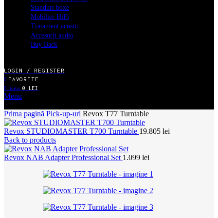
Standuri boxe
Mobilier HiFi
Tratament acustic
Accesorii audio
Buy Back
LOGIN / REGISTER
FAVORITE
0
0
items
0
LEI
Menu
MENIU MAGAZIN ONLINE
Prima pagină
Pick-up-uri
Revox T77 Turntable
Revox STUDIOMASTER T700 Turntable
19.805
lei
Back to products
Revox NAB Adapter Professional Set
1.099
lei