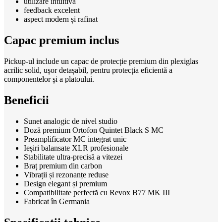
utilizare intuitivă
feedback excelent
aspect modern și rafinat
Capac premium inclus
Pickup-ul include un capac de protecție premium din plexiglas
acrilic solid, ușor detașabil, pentru protecția eficientă a
componentelor și a platoului.
Beneficii
Sunet analogic de nivel studio
Doză premium Ortofon Quintet Black S MC
Preamplificator MC integrat unic
Ieșiri balansate XLR profesionale
Stabilitate ultra-precisă a vitezei
Braț premium din carbon
Vibrații și rezonanțe reduse
Design elegant și premium
Compatibilitate perfectă cu Revox B77 MK III
Fabricat în Germania