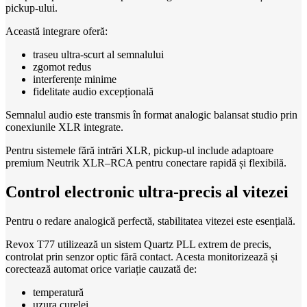
pickup-ului.
Această integrare oferă:
traseu ultra-scurt al semnalului
zgomot redus
interferențe minime
fidelitate audio excepțională
Semnalul audio este transmis în format analogic balansat studio prin
conexiunile XLR integrate.
Pentru sistemele fără intrări XLR, pickup-ul include adaptoare
premium Neutrik XLR–RCA pentru conectare rapidă și flexibilă.
Control electronic ultra-precis al vitezei
Pentru o redare analogică perfectă, stabilitatea vitezei este esențială.
Revox T77 utilizează un sistem Quartz PLL extrem de precis,
controlat prin senzor optic fără contact. Acesta monitorizează și
corectează automat orice variație cauzată de:
temperatură
uzura curelei