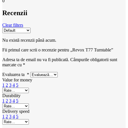
0
Recenzii
Clear filters
Nu există recenzii până acum.
Fii primul care scrii o recenzie pentru „Revox T77 Turntable”
Adresa ta de email nu va fi publicată.
Câmpurile obligatorii sunt
marcate cu
*
Evaluarea ta
*
Value for money
1
2
3
4
5
Durability
1
2
3
4
5
Delivery speed
1
2
3
4
5