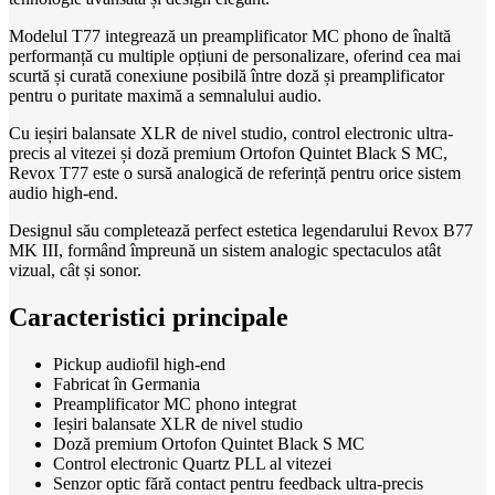
Modelul T77 integrează un preamplificator MC phono de înaltă
performanță cu multiple opțiuni de personalizare, oferind cea mai
scurtă și curată conexiune posibilă între doză și preamplificator
pentru o puritate maximă a semnalului audio.
Cu ieșiri balansate XLR de nivel studio, control electronic ultra-
precis al vitezei și doză premium Ortofon Quintet Black S MC,
Revox T77 este o sursă analogică de referință pentru orice sistem
audio high-end.
Designul său completează perfect estetica legendarului Revox B77
MK III, formând împreună un sistem analogic spectaculos atât
vizual, cât și sonor.
Caracteristici principale
Pickup audiofil high-end
Fabricat în Germania
Preamplificator MC phono integrat
Ieșiri balansate XLR de nivel studio
Doză premium Ortofon Quintet Black S MC
Control electronic Quartz PLL al vitezei
Senzor optic fără contact pentru feedback ultra-precis