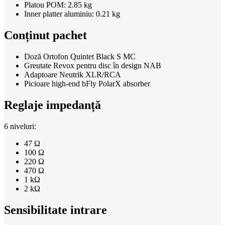
Platou POM: 2.85 kg
Inner platter aluminiu: 0.21 kg
Conținut pachet
Doză Ortofon Quintet Black S MC
Greutate Revox pentru disc în design NAB
Adaptoare Neutrik XLR/RCA
Picioare high-end bFly PolarX absorber
Reglaje impedanță
6 niveluri:
47 Ω
100 Ω
220 Ω
470 Ω
1 kΩ
2 kΩ
Sensibilitate intrare