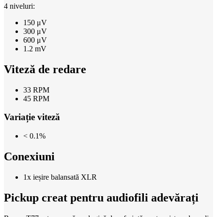
4 niveluri:
150 μV
300 μV
600 μV
1.2 mV
Viteză de redare
33 RPM
45 RPM
Variație viteză
< 0.1%
Conexiuni
1x ieșire balansată XLR
Pickup creat pentru audiofili adevărați