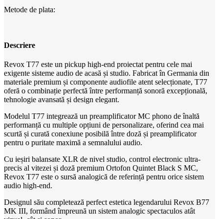
Metode de plata:
Descriere
Revox T77 este un pickup high-end proiectat pentru cele mai
exigente sisteme audio de acasă și studio. Fabricat în Germania din
materiale premium și componente audiofile atent selecționate, T77
oferă o combinație perfectă între performanță sonoră excepțională,
tehnologie avansată și design elegant.
Modelul T77 integrează un preamplificator MC phono de înaltă
performanță cu multiple opțiuni de personalizare, oferind cea mai
scurtă și curată conexiune posibilă între doză și preamplificator
pentru o puritate maximă a semnalului audio.
Cu ieșiri balansate XLR de nivel studio, control electronic ultra-
precis al vitezei și doză premium Ortofon Quintet Black S MC,
Revox T77 este o sursă analogică de referință pentru orice sistem
audio high-end.
Designul său completează perfect estetica legendarului Revox B77
MK III, formând împreună un sistem analogic spectaculos atât