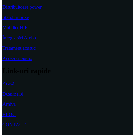
Distribuitoare power
Standuri boxe
Mobilier HiFi
Înregistrări Audio
Tratament acustic
Accesorii audio
Link-uri rapide
Acasă
Despre noi
Arhiva
BLOG
CONTACT