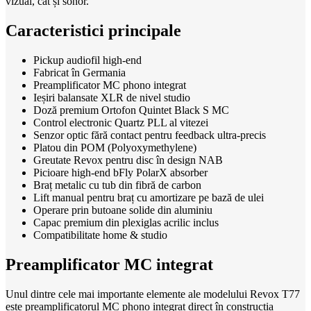
vizual, cât și sonor.
Caracteristici principale
Pickup audiofil high-end
Fabricat în Germania
Preamplificator MC phono integrat
Ieșiri balansate XLR de nivel studio
Doză premium Ortofon Quintet Black S MC
Control electronic Quartz PLL al vitezei
Senzor optic fără contact pentru feedback ultra-precis
Platou din POM (Polyoxymethylene)
Greutate Revox pentru disc în design NAB
Picioare high-end bFly PolarX absorber
Braț metalic cu tub din fibră de carbon
Lift manual pentru braț cu amortizare pe bază de ulei
Operare prin butoane solide din aluminiu
Capac premium din plexiglas acrilic inclus
Compatibilitate home & studio
Preamplificator MC integrat
Unul dintre cele mai importante elemente ale modelului Revox T77
este preamplificatorul MC phono integrat direct în construcția