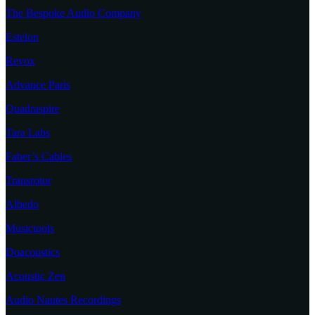
The Bespoke Audio Company
Estelon
Revox
Advance Paris
Quadraspire
Tara Labs
Faber’s Cables
Transrotor
Albedo
Musictools
Doacoustics
Acoustic Zen
Audio Nautes Recordings