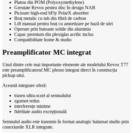
Platou din POM (Polyoxymethylene)
Greutate Revox pentru disc în design NAB
Picioare high-end bFly PolarX absorber
Braț metalic cu tub din fibră de carbon
Lift manual pentru braț cu amortizare pe bază de ulei
Operare prin butoane solide din aluminiu
Capac premium din plexiglas acrilic inclus
Compatibilitate home & studio
Preamplificator MC integrat
Unul dintre cele mai importante elemente ale modelului Revox T77
este preamplificatorul MC phono integrat direct în construcția
pickup-ului.
Această integrare oferă:
traseu ultra-scurt al semnalului
zgomot redus
interferențe minime
fidelitate audio excepțională
Semnalul audio este transmis în format analogic balansat studio prin
conexiunile XLR integrate.