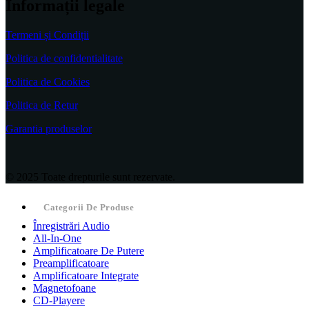
Informații legale
Termeni și Condiții
Politica de confidentialitate
Politica de Cookies
Politica de Retur
Garantia produselor
© 2025 Toate drepturile sunt rezervate.
Categorii De Produse
Înregistrări Audio
All-In-One
Amplificatoare De Putere
Preamplificatoare
Amplificatoare Integrate
Magnetofoane
CD-Playere