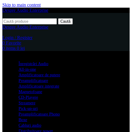
Skip to main content
Despre Audio Enterprise
Caută
Despre Audio Enterprise
Login / Register
0
Favorite
0
items
0
lei
Produse
Înregistrări Audio
All-in-one
Amplificatoare de putere
Preamplificatoare
Amplificatoare integrate
Magnetofoane
CD-Playere
Streamere
Pick-up-uri
Preamplificatoare Phono
Boxe
Cabluri audio
Distribuitoare power