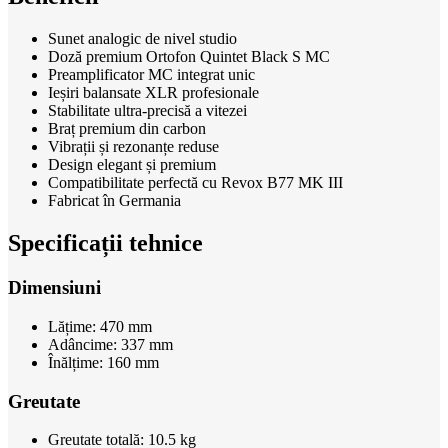
Sunet analogic de nivel studio
Doză premium Ortofon Quintet Black S MC
Preamplificator MC integrat unic
Ieșiri balansate XLR profesionale
Stabilitate ultra-precisă a vitezei
Braț premium din carbon
Vibrații și rezonanțe reduse
Design elegant și premium
Compatibilitate perfectă cu Revox B77 MK III
Fabricat în Germania
Specificații tehnice
Dimensiuni
Lățime: 470 mm
Adâncime: 337 mm
Înălțime: 160 mm
Greutate
Greutate totală: 10.5 kg