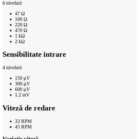
6 niveluri:
47 Ω
100 Ω
220 Ω
470 Ω
1 kΩ
2 kΩ
Sensibilitate intrare
4 niveluri:
150 μV
300 μV
600 μV
1.2 mV
Viteză de redare
33 RPM
45 RPM
Variație viteză